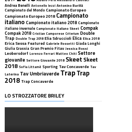
Andrea Benelli
Antonino Barillà
Antonello Iezzi
Campionato Europeo
Campionato del Mondo
Campionato
Campionato Europeo 2018
italiano
Campionato italiano 2018
Campionato
Compak
italiano invernale
Campionato italiano Skeet
Double
Compak 2018
Cristian Camporese
Criterium
Trap
Elica
Elia Sdruccioli
Elica 2018
Double Trap 2018
Erica Sessa
Featured
Giada Longhi
Gabriele Rossetti
Gran Premio Fitav
Giulia Grassia
Jessica Rossi
Settore
Leobersdorf
Lorenzo Ferrari
Matteo Chiti
Skeet
Skeet
giovanile
Settore Giovanile 2018
2018
Tav Concaverde
Sporting
Tav
Sofia Littamè
Trap
Trap
Tav Umbriaverde
Laterina
2018
Trap Concaverde
LO STROZZATORE BRILEY