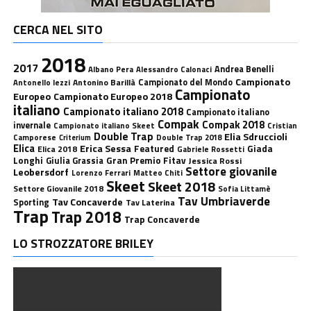
CERCA NEL SITO
2018
2017
Andrea Benelli
Albano Pera
Alessandro Calonaci
Campionato
Antonino Barillà
Campionato del Mondo
Antonello Iezzi
Campionato
Europeo
Campionato Europeo 2018
italiano
Campionato italiano 2018
Campionato italiano
Compak
Compak 2018
invernale
Campionato italiano Skeet
Cristian
Double Trap
Elia Sdruccioli
Camporese
Double Trap 2018
Criterium
Elica
Erica Sessa
Featured
Giada
Elica 2018
Gabriele Rossetti
Longhi
Gran Premio Fitav
Giulia Grassia
Jessica Rossi
Settore giovanile
Leobersdorf
Lorenzo Ferrari
Matteo Chiti
Skeet
Skeet 2018
Settore Giovanile 2018
Sofia Littamè
Tav Umbriaverde
Tav Concaverde
Sporting
Tav Laterina
Trap
Trap 2018
Trap Concaverde
LO STROZZATORE BRILEY