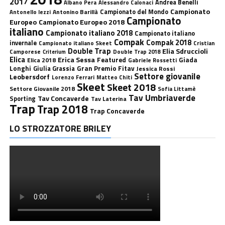
2017
Andrea Benelli
Albano Pera
Alessandro Calonaci
Campionato
Antonino Barillà
Campionato del Mondo
Antonello Iezzi
Campionato
Europeo
Campionato Europeo 2018
italiano
Campionato italiano 2018
Campionato italiano
Compak
Compak 2018
invernale
Campionato italiano Skeet
Cristian
Double Trap
Elia Sdruccioli
Camporese
Double Trap 2018
Criterium
Elica
Erica Sessa
Featured
Giada
Elica 2018
Gabriele Rossetti
Longhi
Gran Premio Fitav
Giulia Grassia
Jessica Rossi
Settore giovanile
Leobersdorf
Lorenzo Ferrari
Matteo Chiti
Skeet
Skeet 2018
Settore Giovanile 2018
Sofia Littamè
Tav Umbriaverde
Tav Concaverde
Sporting
Tav Laterina
Trap
Trap 2018
Trap Concaverde
LO STROZZATORE BRILEY