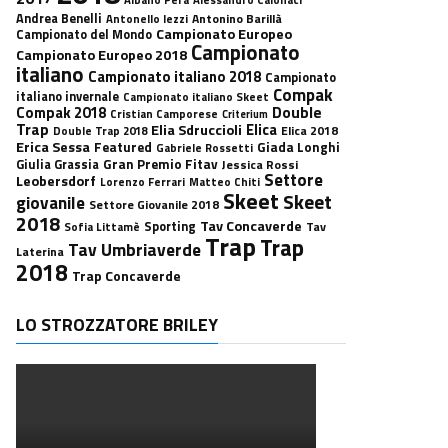
Andrea Benelli
Antonino Barillà
Antonello Iezzi
Campionato Europeo
Campionato del Mondo
Campionato
Campionato Europeo 2018
italiano
Campionato italiano 2018
Campionato
Compak
italiano invernale
Campionato italiano Skeet
Double
Compak 2018
Cristian Camporese
Criterium
Trap
Elica
Elia Sdruccioli
Elica 2018
Double Trap 2018
Erica Sessa
Featured
Giada Longhi
Gabriele Rossetti
Gran Premio Fitav
Giulia Grassia
Jessica Rossi
Settore
Leobersdorf
Lorenzo Ferrari
Matteo Chiti
Skeet
Skeet
giovanile
Settore Giovanile 2018
2018
Tav Concaverde
Sporting
Tav
Sofia Littamè
Trap
Trap
Tav Umbriaverde
Laterina
2018
Trap Concaverde
LO STROZZATORE BRILEY