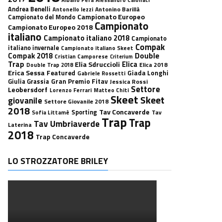
Andrea Benelli
Antonino Barillà
Antonello Iezzi
Campionato Europeo
Campionato del Mondo
Campionato
Campionato Europeo 2018
italiano
Campionato italiano 2018
Campionato
Compak
italiano invernale
Campionato italiano Skeet
Double
Compak 2018
Cristian Camporese
Criterium
Trap
Elica
Elia Sdruccioli
Elica 2018
Double Trap 2018
Erica Sessa
Featured
Giada Longhi
Gabriele Rossetti
Gran Premio Fitav
Giulia Grassia
Jessica Rossi
Settore
Leobersdorf
Lorenzo Ferrari
Matteo Chiti
Skeet
Skeet
giovanile
Settore Giovanile 2018
2018
Tav Concaverde
Sporting
Tav
Sofia Littamè
Trap
Trap
Tav Umbriaverde
Laterina
2018
Trap Concaverde
LO STROZZATORE BRILEY