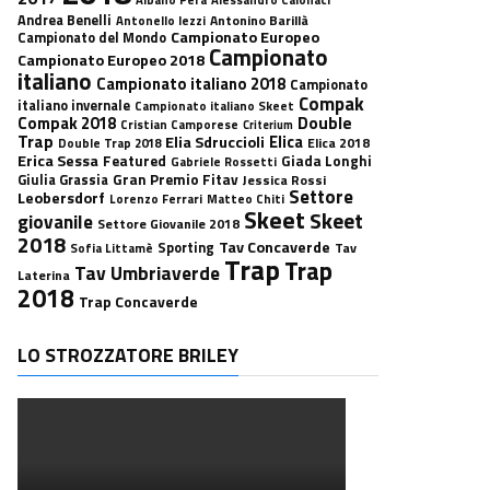
Andrea Benelli
Antonino Barillà
Antonello Iezzi
Campionato Europeo
Campionato del Mondo
Campionato
Campionato Europeo 2018
italiano
Campionato italiano 2018
Campionato
Compak
italiano invernale
Campionato italiano Skeet
Double
Compak 2018
Cristian Camporese
Criterium
Trap
Elica
Elia Sdruccioli
Elica 2018
Double Trap 2018
Erica Sessa
Featured
Giada Longhi
Gabriele Rossetti
Gran Premio Fitav
Giulia Grassia
Jessica Rossi
Settore
Leobersdorf
Lorenzo Ferrari
Matteo Chiti
Skeet
Skeet
giovanile
Settore Giovanile 2018
2018
Tav Concaverde
Sporting
Tav
Sofia Littamè
Trap
Trap
Tav Umbriaverde
Laterina
2018
Trap Concaverde
LO STROZZATORE BRILEY