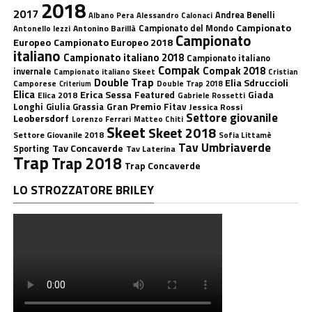
2018
2017
Andrea Benelli
Albano Pera
Alessandro Calonaci
Campionato
Antonino Barillà
Campionato del Mondo
Antonello Iezzi
Campionato
Europeo
Campionato Europeo 2018
italiano
Campionato italiano 2018
Campionato italiano
Compak
Compak 2018
invernale
Campionato italiano Skeet
Cristian
Double Trap
Elia Sdruccioli
Camporese
Double Trap 2018
Criterium
Elica
Erica Sessa
Featured
Giada
Elica 2018
Gabriele Rossetti
Longhi
Gran Premio Fitav
Giulia Grassia
Jessica Rossi
Settore giovanile
Leobersdorf
Lorenzo Ferrari
Matteo Chiti
Skeet
Skeet 2018
Settore Giovanile 2018
Sofia Littamè
Tav Umbriaverde
Tav Concaverde
Sporting
Tav Laterina
Trap
Trap 2018
Trap Concaverde
LO STROZZATORE BRILEY