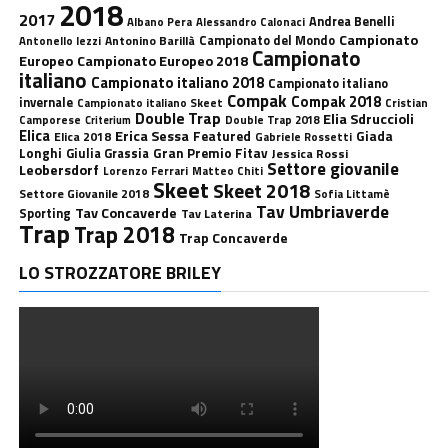
2018
2017
Andrea Benelli
Albano Pera
Alessandro Calonaci
Campionato
Antonino Barillà
Campionato del Mondo
Antonello Iezzi
Campionato
Europeo
Campionato Europeo 2018
italiano
Campionato italiano 2018
Campionato italiano
Compak
Compak 2018
invernale
Campionato italiano Skeet
Cristian
Double Trap
Elia Sdruccioli
Camporese
Double Trap 2018
Criterium
Elica
Erica Sessa
Featured
Giada
Elica 2018
Gabriele Rossetti
Longhi
Gran Premio Fitav
Giulia Grassia
Jessica Rossi
Settore giovanile
Leobersdorf
Lorenzo Ferrari
Matteo Chiti
Skeet
Skeet 2018
Settore Giovanile 2018
Sofia Littamè
Tav Umbriaverde
Tav Concaverde
Sporting
Tav Laterina
Trap
Trap 2018
Trap Concaverde
LO STROZZATORE BRILEY