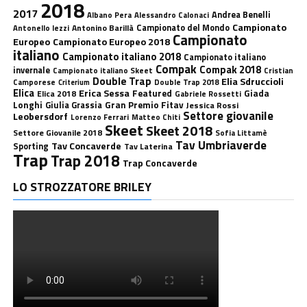
2018
2017
Andrea Benelli
Albano Pera
Alessandro Calonaci
Campionato
Antonino Barillà
Campionato del Mondo
Antonello Iezzi
Campionato
Europeo
Campionato Europeo 2018
italiano
Campionato italiano 2018
Campionato italiano
Compak
Compak 2018
invernale
Campionato italiano Skeet
Cristian
Double Trap
Elia Sdruccioli
Camporese
Double Trap 2018
Criterium
Elica
Erica Sessa
Featured
Giada
Elica 2018
Gabriele Rossetti
Longhi
Gran Premio Fitav
Giulia Grassia
Jessica Rossi
Settore giovanile
Leobersdorf
Lorenzo Ferrari
Matteo Chiti
Skeet
Skeet 2018
Settore Giovanile 2018
Sofia Littamè
Tav Umbriaverde
Tav Concaverde
Sporting
Tav Laterina
Trap
Trap 2018
Trap Concaverde
LO STROZZATORE BRILEY