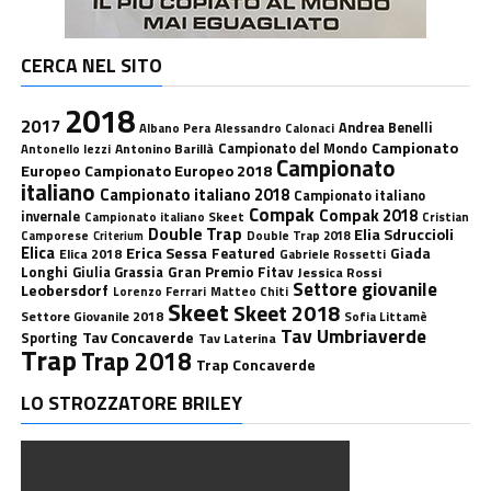
CERCA NEL SITO
2018
2017
Andrea Benelli
Albano Pera
Alessandro Calonaci
Campionato
Antonino Barillà
Campionato del Mondo
Antonello Iezzi
Campionato
Europeo
Campionato Europeo 2018
italiano
Campionato italiano 2018
Campionato italiano
Compak
Compak 2018
invernale
Campionato italiano Skeet
Cristian
Double Trap
Elia Sdruccioli
Camporese
Double Trap 2018
Criterium
Elica
Erica Sessa
Featured
Giada
Elica 2018
Gabriele Rossetti
Longhi
Gran Premio Fitav
Giulia Grassia
Jessica Rossi
Settore giovanile
Leobersdorf
Lorenzo Ferrari
Matteo Chiti
Skeet
Skeet 2018
Settore Giovanile 2018
Sofia Littamè
Tav Umbriaverde
Tav Concaverde
Sporting
Tav Laterina
Trap
Trap 2018
Trap Concaverde
LO STROZZATORE BRILEY