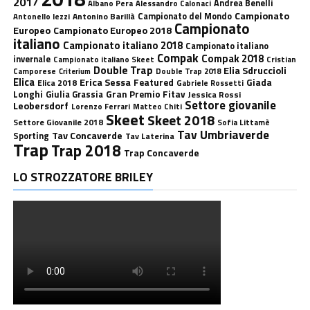
2017
Andrea Benelli
Albano Pera
Alessandro Calonaci
Campionato
Antonino Barillà
Campionato del Mondo
Antonello Iezzi
Campionato
Europeo
Campionato Europeo 2018
italiano
Campionato italiano 2018
Campionato italiano
Compak
Compak 2018
invernale
Campionato italiano Skeet
Cristian
Double Trap
Elia Sdruccioli
Camporese
Double Trap 2018
Criterium
Elica
Erica Sessa
Featured
Giada
Elica 2018
Gabriele Rossetti
Longhi
Gran Premio Fitav
Giulia Grassia
Jessica Rossi
Settore giovanile
Leobersdorf
Lorenzo Ferrari
Matteo Chiti
Skeet
Skeet 2018
Settore Giovanile 2018
Sofia Littamè
Tav Umbriaverde
Tav Concaverde
Sporting
Tav Laterina
Trap
Trap 2018
Trap Concaverde
LO STROZZATORE BRILEY