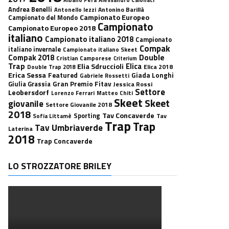
Andrea Benelli
Antonino Barillà
Antonello Iezzi
Campionato Europeo
Campionato del Mondo
Campionato
Campionato Europeo 2018
italiano
Campionato italiano 2018
Campionato
Compak
italiano invernale
Campionato italiano Skeet
Double
Compak 2018
Cristian Camporese
Criterium
Trap
Elica
Elia Sdruccioli
Elica 2018
Double Trap 2018
Erica Sessa
Featured
Giada Longhi
Gabriele Rossetti
Gran Premio Fitav
Giulia Grassia
Jessica Rossi
Settore
Leobersdorf
Lorenzo Ferrari
Matteo Chiti
Skeet
Skeet
giovanile
Settore Giovanile 2018
2018
Tav Concaverde
Sporting
Tav
Sofia Littamè
Trap
Trap
Tav Umbriaverde
Laterina
2018
Trap Concaverde
LO STROZZATORE BRILEY