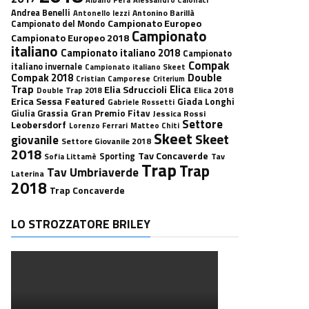
Andrea Benelli
Antonino Barillà
Antonello Iezzi
Campionato Europeo
Campionato del Mondo
Campionato
Campionato Europeo 2018
italiano
Campionato italiano 2018
Campionato
Compak
italiano invernale
Campionato italiano Skeet
Double
Compak 2018
Cristian Camporese
Criterium
Trap
Elica
Elia Sdruccioli
Elica 2018
Double Trap 2018
Erica Sessa
Featured
Giada Longhi
Gabriele Rossetti
Gran Premio Fitav
Giulia Grassia
Jessica Rossi
Settore
Leobersdorf
Lorenzo Ferrari
Matteo Chiti
Skeet
Skeet
giovanile
Settore Giovanile 2018
2018
Tav Concaverde
Sporting
Tav
Sofia Littamè
Trap
Trap
Tav Umbriaverde
Laterina
2018
Trap Concaverde
LO STROZZATORE BRILEY