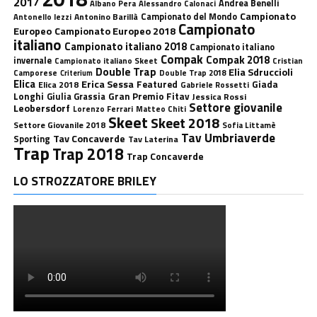
2017
Andrea Benelli
Albano Pera
Alessandro Calonaci
Campionato
Antonino Barillà
Campionato del Mondo
Antonello Iezzi
Campionato
Europeo
Campionato Europeo 2018
italiano
Campionato italiano 2018
Campionato italiano
Compak
Compak 2018
invernale
Campionato italiano Skeet
Cristian
Double Trap
Elia Sdruccioli
Camporese
Double Trap 2018
Criterium
Elica
Erica Sessa
Featured
Giada
Elica 2018
Gabriele Rossetti
Longhi
Gran Premio Fitav
Giulia Grassia
Jessica Rossi
Settore giovanile
Leobersdorf
Lorenzo Ferrari
Matteo Chiti
Skeet
Skeet 2018
Settore Giovanile 2018
Sofia Littamè
Tav Umbriaverde
Tav Concaverde
Sporting
Tav Laterina
Trap
Trap 2018
Trap Concaverde
LO STROZZATORE BRILEY