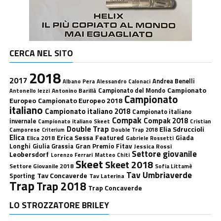
CERCA NEL SITO
2018
2017
Andrea Benelli
Albano Pera
Alessandro Calonaci
Campionato
Antonino Barillà
Campionato del Mondo
Antonello Iezzi
Campionato
Europeo
Campionato Europeo 2018
italiano
Campionato italiano 2018
Campionato italiano
Compak
Compak 2018
invernale
Campionato italiano Skeet
Cristian
Double Trap
Elia Sdruccioli
Camporese
Double Trap 2018
Criterium
Elica
Erica Sessa
Featured
Giada
Elica 2018
Gabriele Rossetti
Longhi
Gran Premio Fitav
Giulia Grassia
Jessica Rossi
Settore giovanile
Leobersdorf
Lorenzo Ferrari
Matteo Chiti
Skeet
Skeet 2018
Settore Giovanile 2018
Sofia Littamè
Tav Umbriaverde
Tav Concaverde
Sporting
Tav Laterina
Trap
Trap 2018
Trap Concaverde
LO STROZZATORE BRILEY