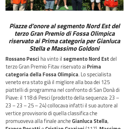
Piazze d’onore al segmento Nord Est del
terzo Gran Premio di Fossa Olimpica
riservato ai Prima categoria per Gianluca
Stella e Massimo Goldoni
Rossano Pesci
ha vinto il
segmento Nord Est
del
terzo Gran Premio Fitav riservato ai
Prima
categoria della Fossa Olimpica
. Lo specialista
veneto era stato già il migliore alla boa dei 125
piattelli di programma nel confronto di San Donà di
Piave: il 118 di Pesci (prodotto della sequenza: 23 –
23 – 23 – 25 – 24) collocava infatti il suo autore al
vertice provvisorio di quella classifica che
promuoveva alla finale anche
Gianluca Stella
,
Franco Rosatti
e
Cristian Graziani
(117),
Massimo