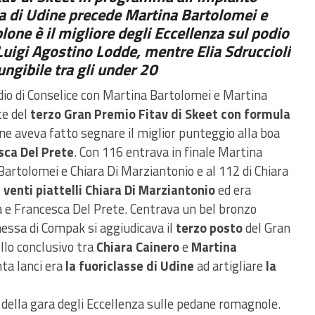
 di Udine precede Martina Bartolomei e
ne è il migliore degli Eccellenza sul podio
Luigi Agostino Lodde, mentre Elia Sdruccioli
ungibile tra gli under 20
odio di Conselice con Martina Bartolomei e Martina
te del
terzo Gran Premio Fitav di Skeet
con formula
e aveva fatto segnare il miglior punteggio alla boa
sca Del Prete
. Con 116 entrava in finale Martina
artolomei e Chiara Di Marziantonio e al 112 di Chiara
i venti piattelli Chiara Di Marziantonio
ed era
a e Francesca Del Prete. Centrava un bel bronzo
essa di Compak si aggiudicava il
terzo posto
del Gran
ello conclusivo tra
Chiara Cainero
e
Martina
ta lanci era
la fuoriclasse di Udine
ad artigliare
la
e della gara degli Eccellenza sulle pedane romagnole.