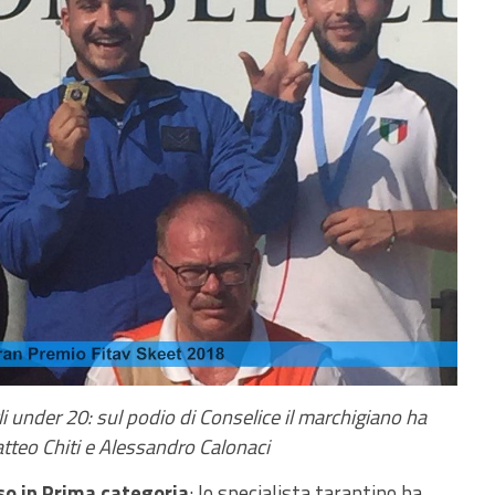
li under 20: sul podio di Conselice il marchigiano ha
teo Chiti e Alessandro Calonaci
o in Prima categoria
: lo specialista tarantino ha