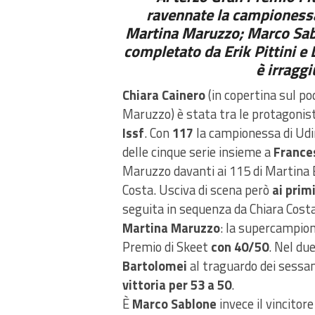
ravennate la campionessa
Martina Maruzzo; Marco Sablo
completato da Erik Pittini e 
è irraggi
Chiara Cainero
(in copertina sul p
Maruzzo) è stata tra le protagonis
Issf
. Con
117
la campionessa di Udin
delle cinque serie insieme a
France
Maruzzo davanti ai 115 di Martina B
Costa. Usciva di scena però
ai prim
seguita in sequenza da Chiara Cost
Martina Maruzzo
: la supercampion
Premio di Skeet
con 40/50
. Nel du
Bartolomei
al traguardo dei sessan
vittoria per
53 a 50
.
È
Marco Sablone
invece il vincitor