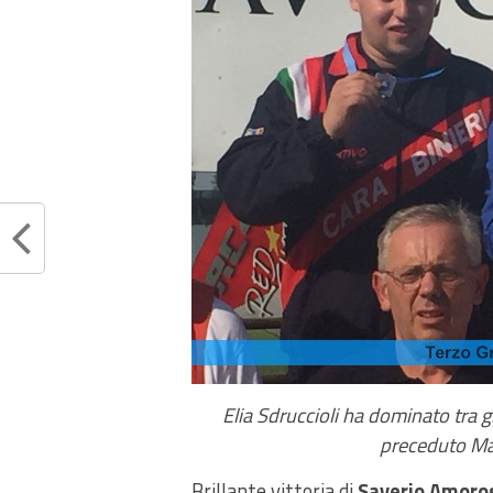
Elia Sdruccioli ha dominato tra g
preceduto Mat
Brillante vittoria di
Saverio Amoros